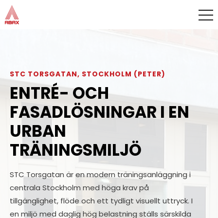
STC TORSGATAN, STOCKHOLM (PETER)
ENTRÉ- OCH
FASADLÖSNINGAR I EN
URBAN
TRÄNINGSMILJÖ
STC Torsgatan är en modern träningsanläggning i
centrala Stockholm med höga krav på
tillgänglighet, flöde och ett tydligt visuellt uttryck. I
en miljö med daglig hög belastning ställs särskilda