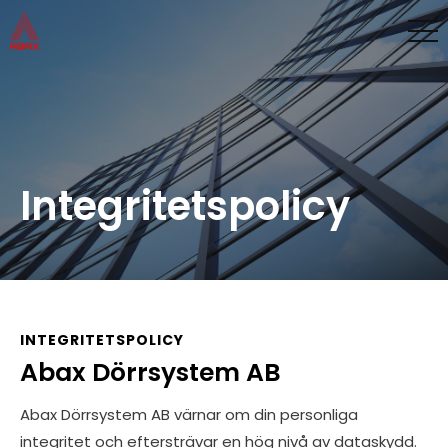
Integritetspolicy
INTEGRITETSPOLICY
Abax Dörrsystem AB
Abax Dörrsystem AB värnar om din personliga
integritet och eftersträvar en hög nivå av dataskydd.