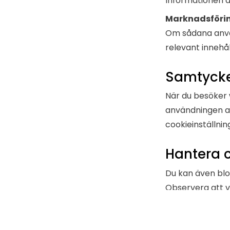
Informationen a
Marknadsföri
Om sådana använ
relevant innehål
Samtyck
När du besöker 
användningen av
cookieinställni
Hantera 
Du kan även bloc
Observera att v
Kontakt