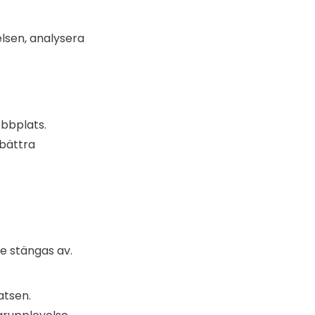
lsen, analysera
ebbplats.
rbättra
e stängas av.
atsen.