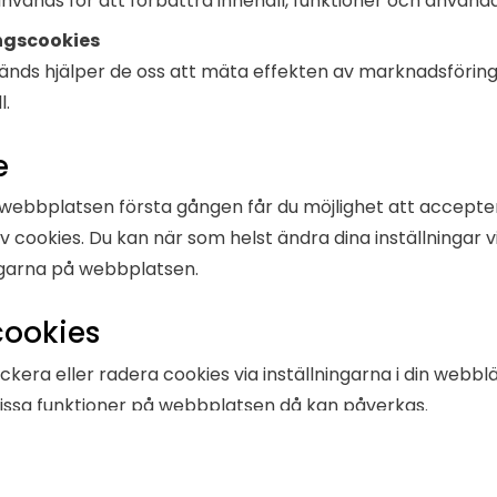
nvänds för att förbättra innehåll, funktioner och använd
ngscookies
ds hjälper de oss att mäta effekten av marknadsföring
l.
e
webbplatsen första gången får du möjlighet att accepte
 cookies. Du kan när som helst ändra dina inställningar v
ngarna på webbplatsen.
cookies
kera eller radera cookies via inställningarna i din webbl
issa funktioner på webbplatsen då kan påverkas.