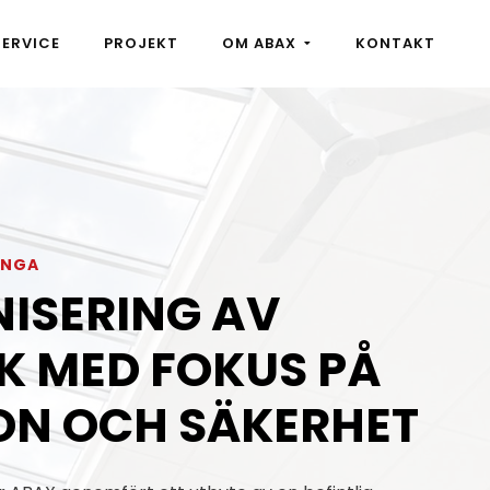
SERVICE
PROJEKT
OM ABAX
KONTAKT
ÅNGA
ISERING AV
K MED FOKUS PÅ
ON OCH SÄKERHET