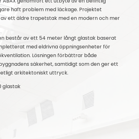
 ABAX genomfört ett utbyte av en befintlig
igare haft problem med läckage. Projektet
 av ett äldre trapetstak med en modern och mer
n består av ett 54 meter långt glastak baserat
mpletterat med eldrivna öppningsenheter för
ökventilation. Lösningen förbättrar både
byggnadens säkerhet, samtidigt som den ger ett
tligt arkitektoniskt uttryck.
 glastak