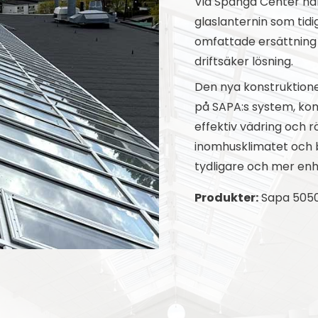
Vid Spånga Center har
glaslanternin som tid
omfattade ersättning
driftsäker lösning.
Den nya konstruktione
på SAPA:s system, ko
effektiv vädring och r
inomhusklimatet och 
tydligare och mer enhe
Produkter:
Sapa 5050